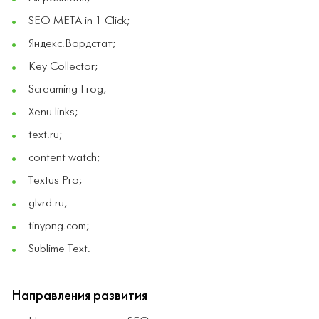
SEO META in 1 Click;
Яндекс.Вордстат;
Key Collector;
Screaming Frog;
Xenu links;
text.ru;
content watch;
Textus Pro;
glvrd.ru;
tinypng.com;
Sublime Text.
Направления развития