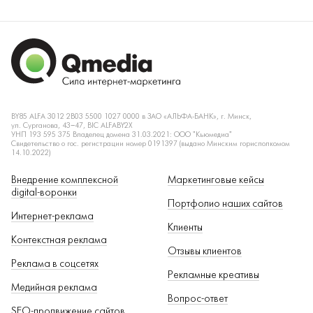
BY85 ALFA 3012 2B03 5500 1027 0000 в ЗАО «АЛЬФА-БАНК», г. Минск,
ул. Сурганова, 43−47, BIC ALFABY2X
УНП 193 595 375 Владелец домена 31.03.2021: ООО "Кьюмедиа"
Свидетельство о гос. регистрации номер 0191397 (выдано Минским горисполкомом
14.10.2022)
Внедрение комплексной
Маркетинговые кейсы
digital-воронки
Портфолио наших сайтов
Интернет-реклама
Клиенты
Контекстная реклама
Отзывы клиентов
Реклама в соцсетях
Рекламные креативы
Медийная реклама
Вопрос-ответ
SEO-продвижение сайтов