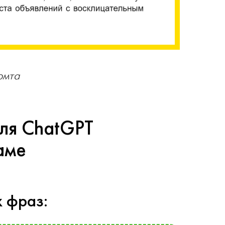
омта
ля ChatGPT
аме
 фраз: