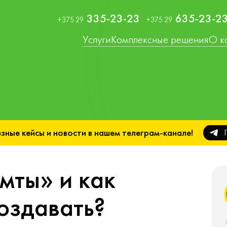
335-23-23
635-23-2
+375 29
+375 29
Услуги
Комплексные решения
О к
зные кейсы и новости в нашем телеграм-канале!
мты» и как
оздавать?